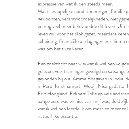
expressie van wat ik ben steeds meer.
Maatschappelijke conditioneringen, familie p
gewoonten, verantwoordelijkheden, niet gezi
en nog veel meer beïnvloedde dit leven. Uitein
leven mij voor het blok gezet, meerdere ker
scheiding, financiële uitdagingen enz. lieten mi
was om het tij te keren.
Een zoektocht naar wie/wat ik wel ben volgd
gelezen, veel trainingen gevolgd en satsangs b
gevonden bij o.a. Amma Bhagavan in India, 
in Peru, Krishnamurti, Mooji, Nisargadatta,
Eric Hoogland, Eckhart Tolle en vele anderen.
aangeleerd was en niet van ‘mij’ was, duidelij
wat ik wel ben leerde ik om meer en meer te l
natuurlijke essentie.