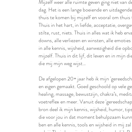
Mijzelf weer alle ruimte geven ging niet van 
dag. Het is een lange boeiende en uitdagen
thuis te komen bij mijzelf en vooral om thuis t
Thuis in het hart, in liefde, acceptatie, overga
stilte, rust, niets. Thuis in alles wat ik heb erv
downs, alle verliezen en winsten, alle emoties
in alle kennis, wijsheid, aanwezigheid die opbor
mijzelf. Thuis in dit lijf, dit leven en in mijn
die mij mijn weg wijst…
De afgelopen 20+ jaar heb ik mijn 'gereedscha
en eigen gemaakt. Goed geschoold op vele g
healing, massage, bewustzijn, chakra’s, medita
voetreflex en meer. Vanuit deze 'gereedschaps
bron deel ik mijn kennis, wijsheid, humor, ti
die voor jou in dat moment behulpzaam kunnen
ben en alle kennis, tools en wijsheid in mij zal