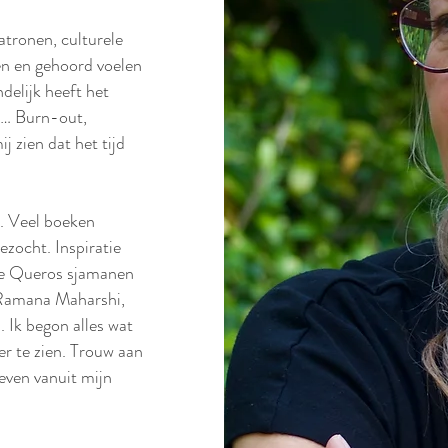
atronen, culturele
en en gehoord voelen
delijk heeft het
en… Burn-out,
j zien dat het tijd
e. Veel boeken
ezocht. Inspiratie
de Queros sjamanen
 Ramana Maharshi,
 Ik begon alles wat
ker te zien. Trouw aan
even vanuit mijn