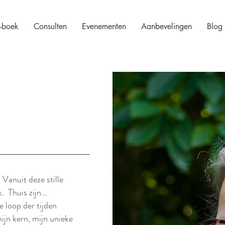
-boek
Consulten
Evenementen
Aanbevelingen
Blog
. Vanuit deze stille
ik. Thuis zijn…
e loop der tijden
ijn kern, mijn unieke