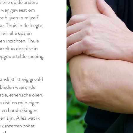
de ene op de andere
de weg geweest om
e blijven in mijzelf.
ve. Thuis in de leegte,
aren, alle ups en
 en inzichten. Thuis
relt in de stilte in
 diepgewortelde roeping
pskist' stevig gevuld
ebieden waaronder
tie, etherische oliën,
kist' en mijn eigen
ps en handreikingen
 zijn. Alles wat ik
 ik inzetten zodat