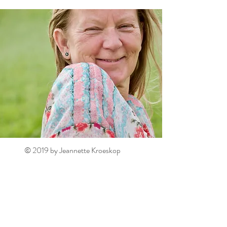
© 2019 by Jeannette Kroeskop
Made with love by Revolutionairy Design
Bankrekening: NL90RABO0140776184
tnv J.M. Kroeskop
WISE card:
jmkroeskop@gmail.com
of
BE80
9672 8907 1177
/