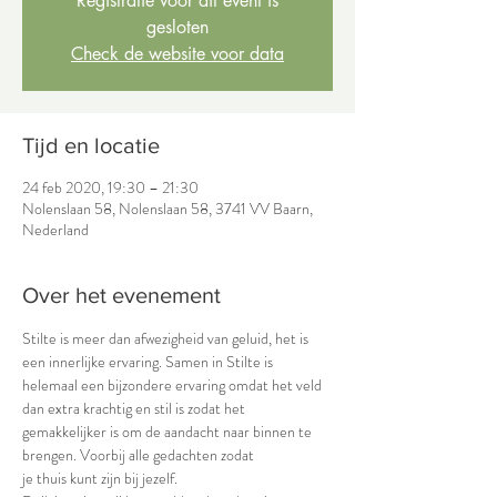
Registratie voor dit event is
gesloten
Check de website voor data
Tijd en locatie
24 feb 2020, 19:30 – 21:30
Nolenslaan 58, Nolenslaan 58, 3741 VV Baarn,
Nederland
Over het evenement
Stilte is meer dan afwezigheid van geluid, het is 
een innerlijke ervaring. Samen in Stilte is 
helemaal een bijzondere ervaring omdat het veld 
dan extra krachtig en stil is zodat het 
gemakkelijker is om de aandacht naar binnen te 
brengen. Voorbij alle gedachten zodat 
je thuis kunt zijn bij jezelf.